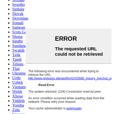
Sesotho
Sinhala
Slovak
Slovenian
Somali
Samoan
Scots Gaelic
Shona
Sindhi
Sundanese
Swahili
Tajik
Tamil
Telugu
Thai
Ukrainian
Urdu
Uzbek
Vietnamese
Welsh
Xhosa
Yiddish
Yoruba
Zulu